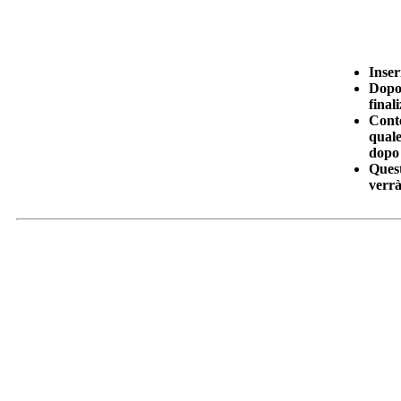
Inseri
Dopo 
final
Conte
quale
dopo 
Quest
verrà