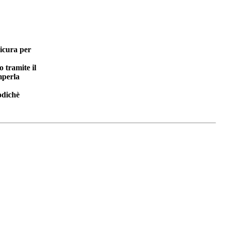
sicura per
 tramite il
mperla
odichè